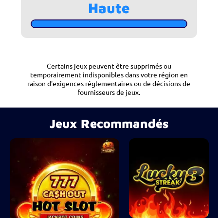
Haute
Certains jeux peuvent être supprimés ou
temporairement indisponibles dans votre région en
raison d'exigences réglementaires ou de décisions de
fournisseurs de jeux.
Jeux Recommandés