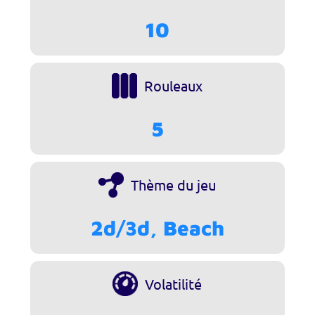
10
Rouleaux
5
Thème du jeu
2d/3d, Beach
Volatilité