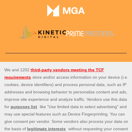
Spin Genie est le meilleur site pour profiter
de tous les jeux
de machines à sous
, de casino ainsi que ceux à gains
instantanés. Profitez de notre formidable sélection de plus
de 1 500 jeux de casino conçus par les meilleurs
développeurs de logiciels de machines à sous, et d'une
parfaite expérience
de live casino sur des jeux
comme
le
blackjack
,
la roulette
et le baccara. Nos promotions
quotidiennes apportent une touche supplémentaire, avec
des offres exclusives telles que des free spins sur dépôt, des
bonus de tours de casino et bien plus encore. Inscrivez-vous
chez nous dès aujourd'hui et commencez à jouer !