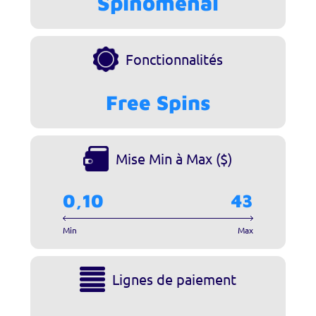
Spinomenal
Fonctionnalités
Free Spins
Mise Min à Max ($)
0,10
43
Min
Max
Lignes de paiement