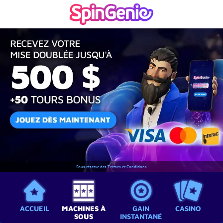
Sous réserve des Termes et Conditions
ACCUEIL
MACHINES À
GAIN
CASINO
SOUS
INSTANTANÉ