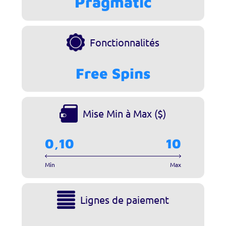
Pragmatic
Fonctionnalités
Free Spins
Mise Min à Max ($)
0,10
10
Min
Max
Lignes de paiement