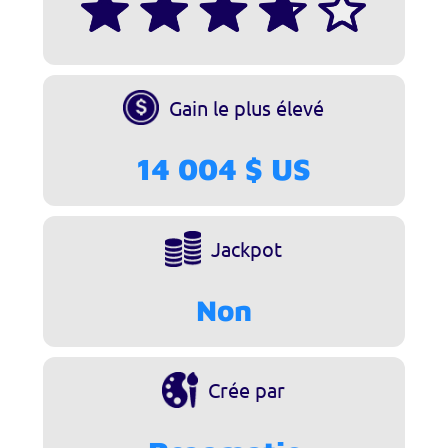
Gain le plus élevé
14 004 $ US
Jackpot
Non
Crée par