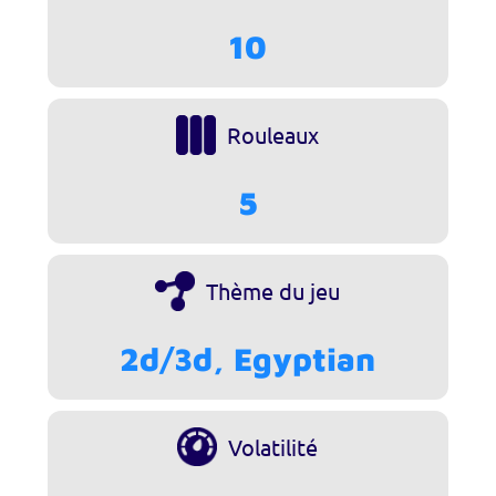
10
Rouleaux
5
Thème du jeu
2d/3d, Egyptian
Volatilité