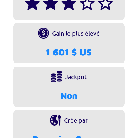
Gain le plus élevé
1 601 $ US
Jackpot
Non
Crée par