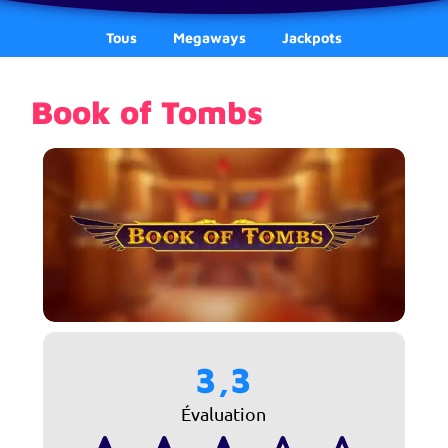
Tous
Megaways
Jackpots
Book of Tombs
3,3
Évaluation