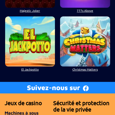
Majestic Joker
777s Above
El Jackpotto
Christmas Matters
Suivez-nous sur
Jeux de casino
Sécurité et protection
de la vie privée
Machines à sous