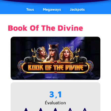
Tous
Megaways
Jackpots
Book Of The Divine
3,1
Évaluation