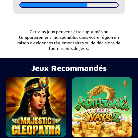
Certains jeux peuvent être supprimés ou
temporairement indisponibles dans votre région en
raison d'exigences réglementaires ou de décisions de
fournisseurs de jeux.
Jeux Recommandés