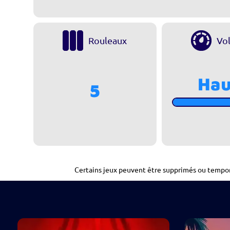
Rouleaux
Vol
Hau
5
Certains jeux peuvent être supprimés ou tempora