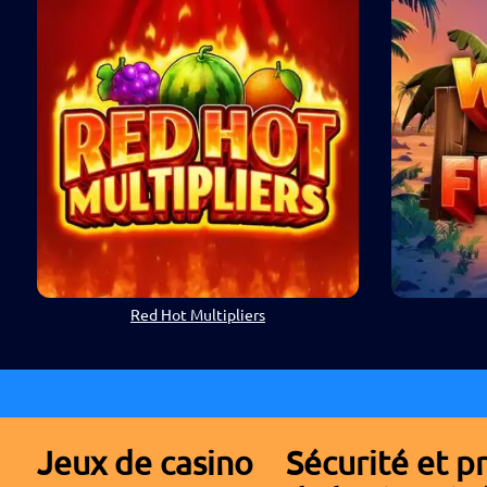
Red Hot Multipliers
Jeux de casino
Sécurité et p