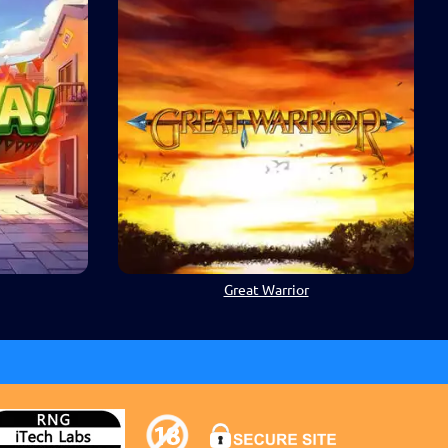
Great Warrior