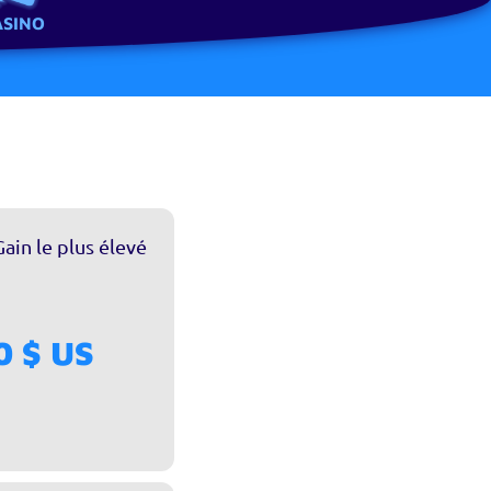
ASINO
Gain le plus élevé
0 $ US