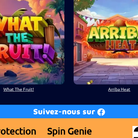
What The Fruit!
Arriba Heat
Suivez-nous sur
rotection
Spin Genie