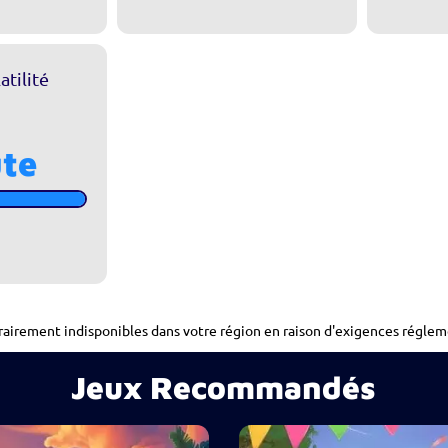
atilité
te
irement indisponibles dans votre région en raison d'exigences régleme
Jeux Recommandés