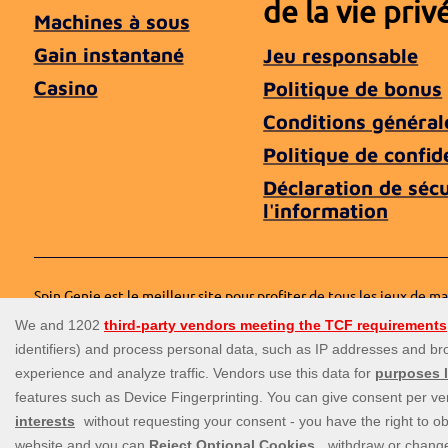
de la vie priv
Machines à sous
Gain instantané
Jeu responsable
Casino
Politique de bonus
Conditions général
Politique de confid
Déclaration de sécu
l'information
Spin Genie est le meilleur site pour profiter
de tous les jeux de ma
par les meilleurs développeurs de logiciels de machines à sous, e
apportent une touche supplémentaire, avec des offres exclusives te
commencez à jouer !