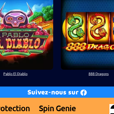
Pablo El Diablo
888 Dragons
Suivez-nous sur
rotection
Spin Genie