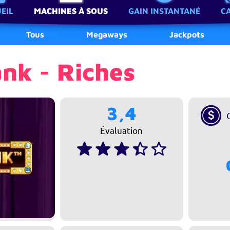
EIL
MACHINES À SOUS
GAIN INSTANTANÉ
C
Tous
Megaways
Jackpots
nk - Riches
3,4
Évaluation