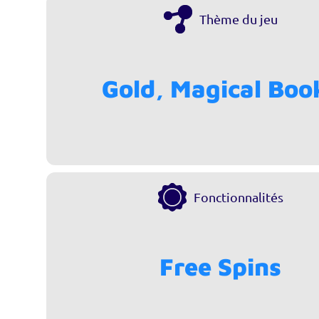
Thème du jeu
Gold, Magical Boo
Fonctionnalités
Free Spins