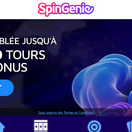
Sous réserve des Termes et Conditions