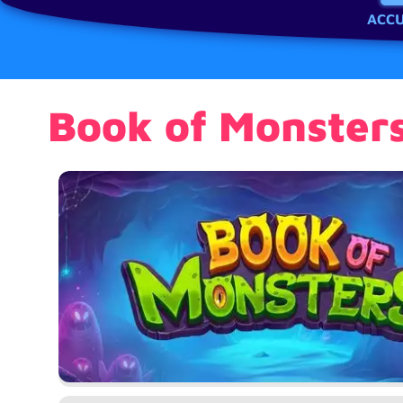
ACCU
Book of Monster