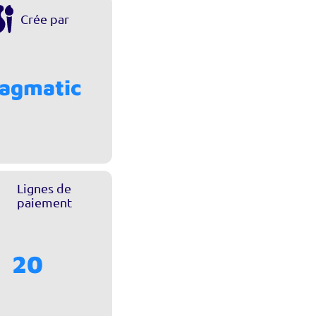
Crée par
agmatic
Lignes de
paiement
20