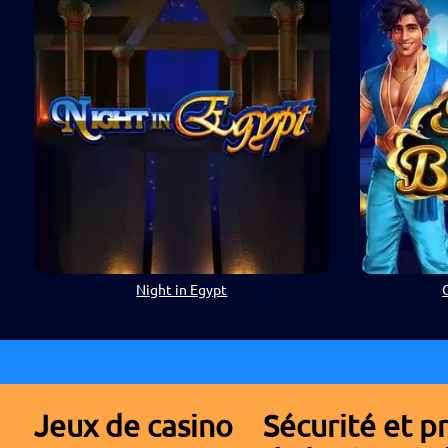
Night in Egypt
Jeux de casino
Sécurité et p