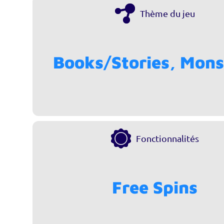
Thème du jeu
Books/Stories, Mons
Fonctionnalités
Free Spins