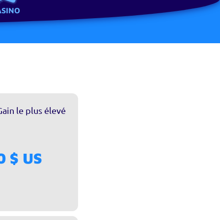
ASINO
Gain le plus élevé
0 $ US