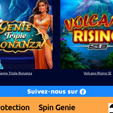
Genie Triple Bonanza
Volcano Rising SE
Suivez-nous sur
rotection
Spin Genie