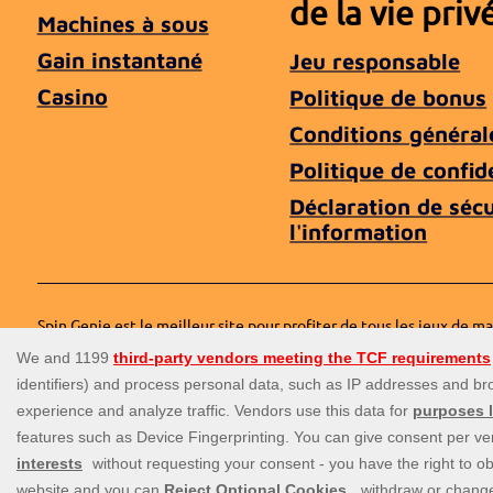
de la vie priv
Machines à sous
Gain instantané
Jeu responsable
Casino
Politique de bonus
Conditions général
Politique de confid
Déclaration de sécu
l'information
Spin Genie est le meilleur site pour profiter
de tous les jeux de ma
par les meilleurs développeurs de logiciels de machines à sous, e
apportent une touche supplémentaire, avec des offres exclusives te
commencez à jouer !