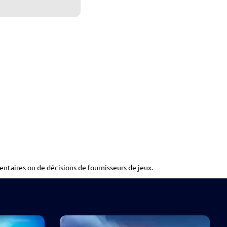
ntaires ou de décisions de fournisseurs de jeux.