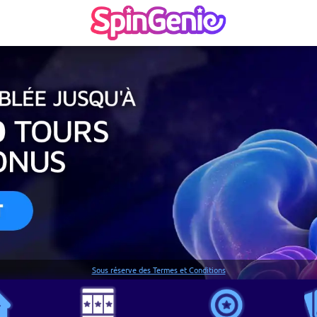
Sous réserve des Termes et Conditions