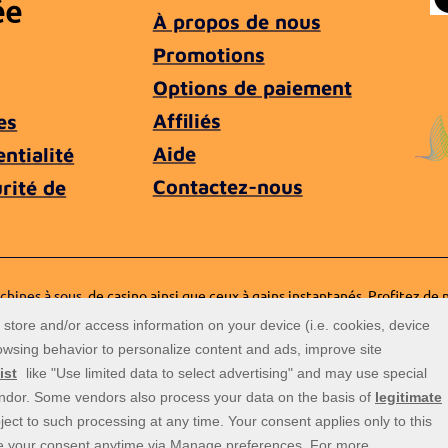
ée
À propos de nous
Promotions
Options de paiement
Affiliés
es
Aide
entialité
Contactez-nous
rité de
chines à sous
, de casino ainsi que ceux à gains instantanés. Profitez de
t d'une parfaite expérience
de live casino sur des jeux
comme
le blackjac
lles que des free spins sur dépôt, des bonus de tours de casino et bien