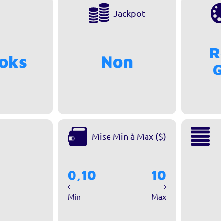
Jackpot
R
ooks
Non
Mise Min à Max ($)
0,10
10
Min
Max