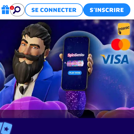
SE CONNECTER
S’INSCRIRE