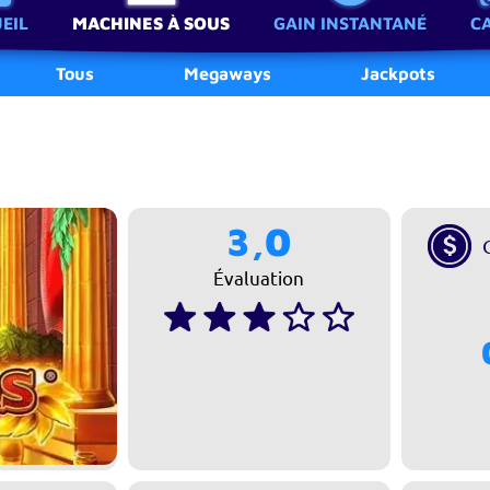
EIL
MACHINES À SOUS
GAIN INSTANTANÉ
C
Tous
Megaways
Jackpots
3,0
Évaluation