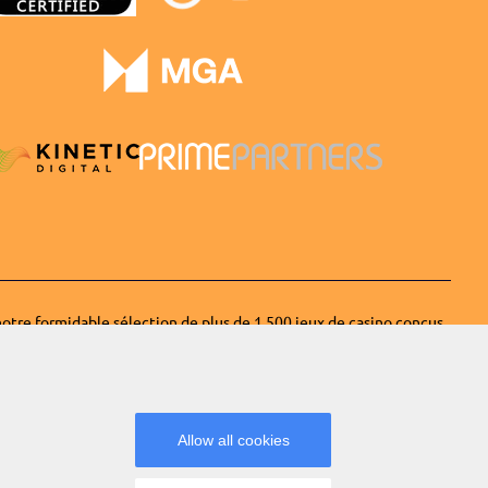
 notre formidable sélection de plus de 1 500 jeux de casino conçus
k
,
la roulette
et le baccara. Nos promotions quotidiennes
 plus encore. Inscrivez-vous chez nous dès aujourd'hui et