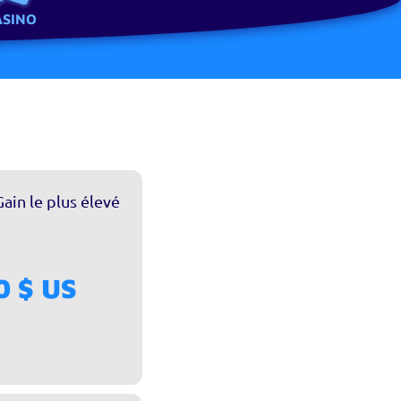
ASINO
Gain le plus élevé
0 $ US