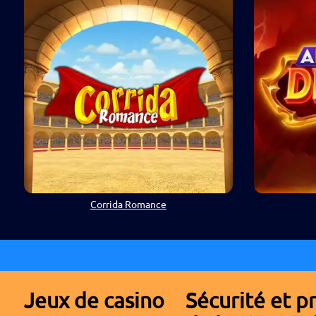
Corrida Romance
Jeux de casino
Sécurité et p