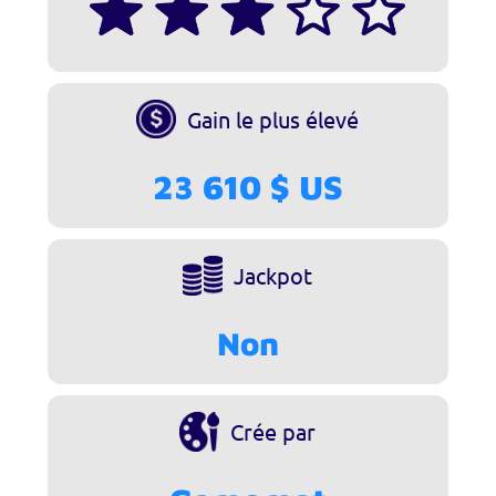
Gain le plus élevé
23 610 $ US
Jackpot
Non
Crée par