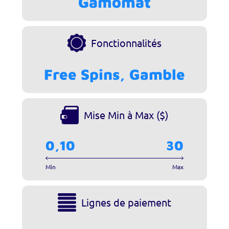
Gamomat
Fonctionnalités
Free Spins, Gamble
Mise Min à Max ($)
0,10
30
Min
Max
Lignes de paiement