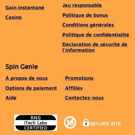
Jeu responsable
Gain instantané
Politique de bonus
Casino
Conditions générales
Politique de confidentialité
Déclaration de sécurité de
l'information
Spin Genie
À propos de nous
Promotions
Options de paiement
Affiliés
Aide
Contactez-nous