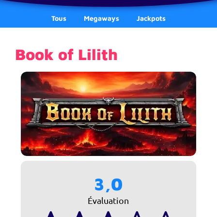
Tous
Megaways
Jackpots
Book of Lilith
3,0
Évaluation