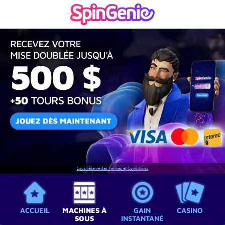
Sous réserve des Termes et Conditions
ACCUEIL
MACHINES À
GAIN
CASINO
SOUS
INSTANTANÉ