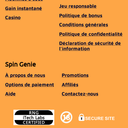
Jeu responsable
Gain instantané
Politique de bonus
Casino
Conditions générales
Politique de confidentialité
Déclaration de sécurité de
l'information
Spin Genie
À propos de nous
Promotions
Options de paiement
Affiliés
Aide
Contactez-nous