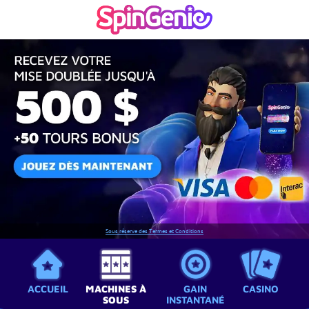
Sous réserve des Termes et Conditions
ACCUEIL
MACHINES À
GAIN
CASINO
SOUS
INSTANTANÉ