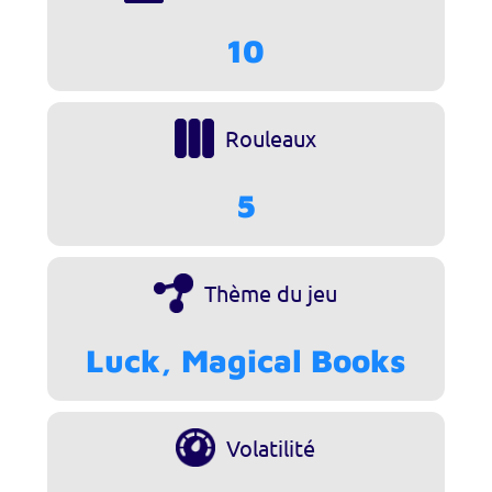
10
Rouleaux
5
Thème du jeu
Luck, Magical Books
Volatilité