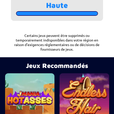
Haute
Certains jeux peuvent être supprimés ou
temporairement indisponibles dans votre région en
raison d'exigences réglementaires ou de décisions de
fournisseurs de jeux.
Jeux Recommandés