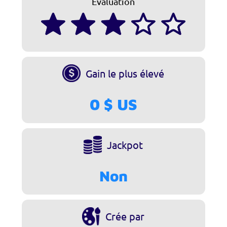
Évaluation
Gain le plus élevé
0 $ US
Jackpot
Non
Crée par