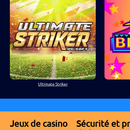
Ultimate Striker
Jeux de casino
Sécurité et p