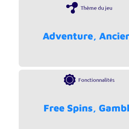
Thème du jeu
Adventure, Ancie
Fonctionnalités
Free Spins, Gamb