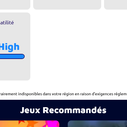
atilité
High
irement indisponibles dans votre région en raison d'exigences régleme
Jeux Recommandés