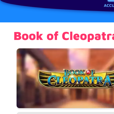
ACCU
Book of Cleopatr