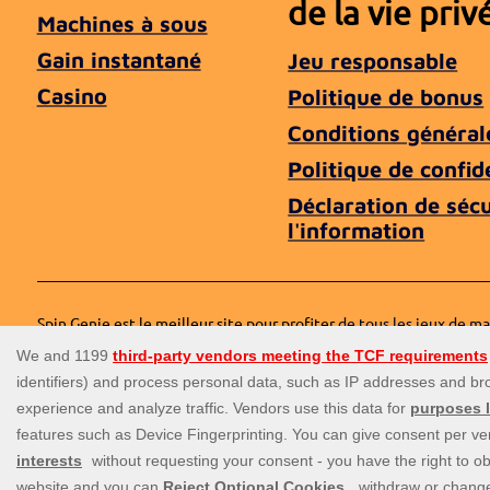
de la vie priv
Machines à sous
Gain instantané
Jeu responsable
Casino
Politique de bonus
Conditions général
Politique de confid
Déclaration de sécu
l'information
Spin Genie est le meilleur site pour profiter
de tous les jeux de ma
par les meilleurs développeurs de logiciels de machines à sous, e
apportent une touche supplémentaire, avec des offres exclusives te
commencez à jouer !