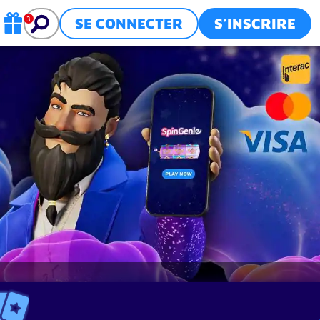
SE CONNECTER
S’INSCRIRE