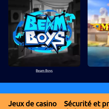
Beam Boys
Jeux de casino
Sécurité et p