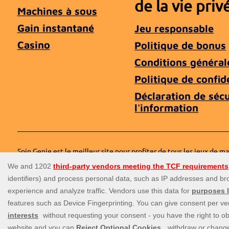
de la vie priv
Machines à sous
Gain instantané
Jeu responsable
Casino
Politique de bonus
Conditions général
Politique de confid
Déclaration de sécu
l'information
Spin Genie est le meilleur site pour profiter
de tous les jeux de ma
par les meilleurs développeurs de logiciels de machines à sous, e
apportent une touche supplémentaire, avec des offres exclusives te
commencez à jouer !