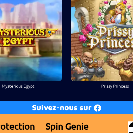
Mysterious Egypt
Prissy Princess
Suivez-nous sur
rotection
Spin Genie