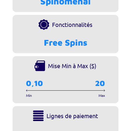
Spinomenal
Fonctionnalités
Free Spins
Mise Min à Max ($)
0,10
20
Min
Max
Lignes de paiement