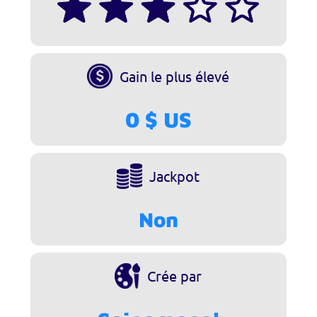
Gain le plus élevé
0 $ US
Jackpot
Non
Crée par