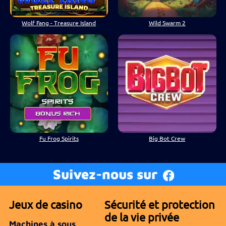
Wolf Fang - Treasure Island
Wild Swarm 2
Fu Frog Spirits
Big Bot Crew
Suivez-nous sur
Jeux de casino
Sécurité et protection
de la vie privée
Machines à sous