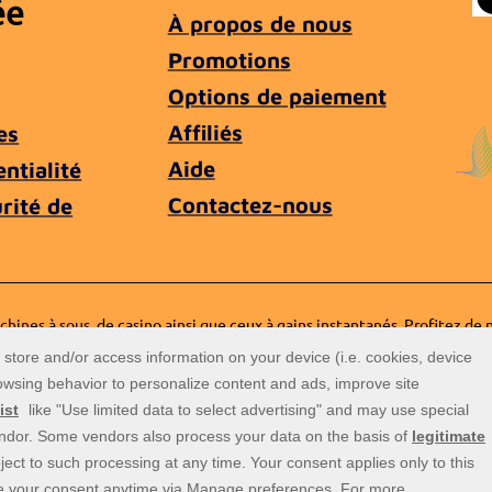
ée
À propos de nous
Promotions
Options de paiement
Affiliés
es
Aide
entialité
Contactez-nous
rité de
chines à sous
, de casino ainsi que ceux à gains instantanés. Profitez de
t d'une parfaite expérience
de live casino sur des jeux
comme
le blackjac
lles que des free spins sur dépôt, des bonus de tours de casino et bien