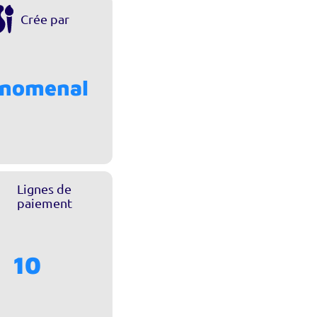
Crée par
inomenal
Lignes de
paiement
10