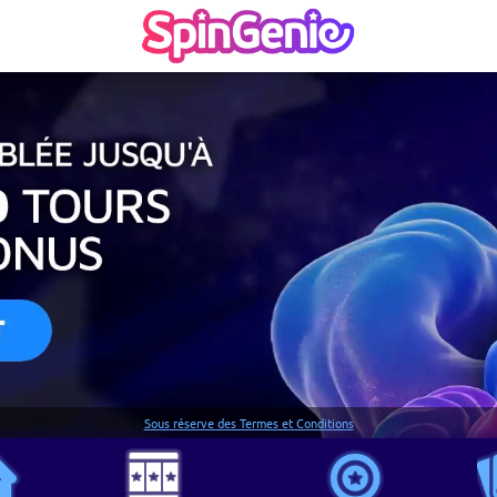
Sous réserve des Termes et Conditions