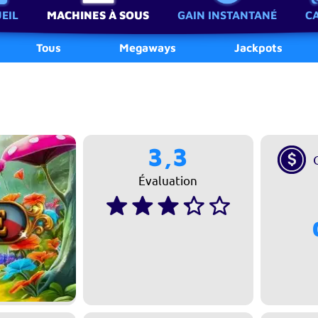
EIL
MACHINES À SOUS
GAIN INSTANTANÉ
C
Tous
Megaways
Jackpots
3,3
Évaluation