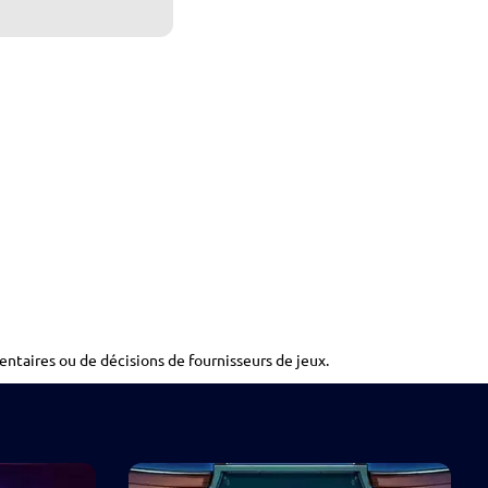
ntaires ou de décisions de fournisseurs de jeux.