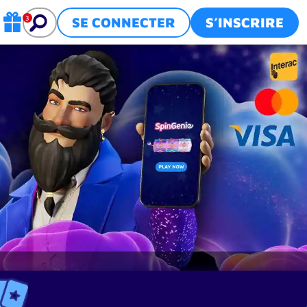
SE CONNECTER
S’INSCRIRE