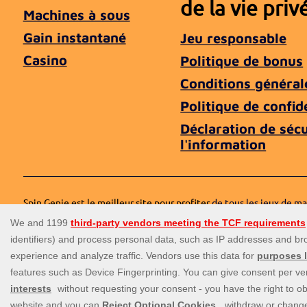
de la vie priv
Machines à sous
Gain instantané
Jeu responsable
Casino
Politique de bonus
Conditions général
Politique de confid
Déclaration de sécu
l'information
Spin Genie est le meilleur site pour profiter
de tous les jeux de ma
par les meilleurs développeurs de logiciels de machines à sous, e
apportent une touche supplémentaire, avec des offres exclusives te
commencez à jouer !