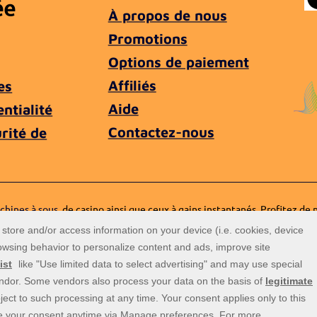
ée
À propos de nous
Promotions
Options de paiement
Affiliés
es
Aide
entialité
Contactez-nous
rité de
chines à sous
, de casino ainsi que ceux à gains instantanés. Profitez de
t d'une parfaite expérience
de live casino sur des jeux
comme
le blackjac
lles que des free spins sur dépôt, des bonus de tours de casino et bien