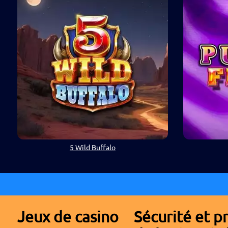
5 Wild Buffalo
Jeux de casino
Sécurité et p