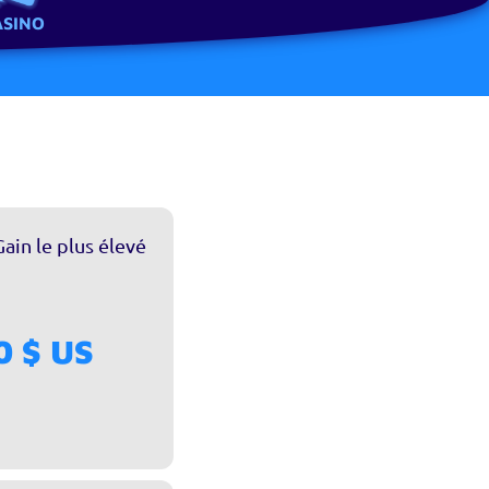
ASINO
Gain le plus élevé
0 $ US