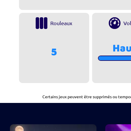
Rouleaux
Vol
Hau
5
Certains jeux peuvent être supprimés ou tempora