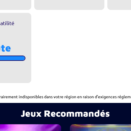
atilité
te
irement indisponibles dans votre région en raison d'exigences régleme
Jeux Recommandés