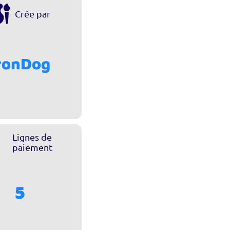
Crée par
ronDog
Lignes de
paiement
5