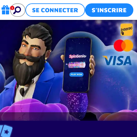
SE CONNECTER
S’INSCRIRE