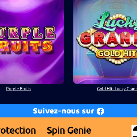
Purple Fruits
Gold Hit: Lucky Gran
Suivez-nous sur
rotection
Spin Genie