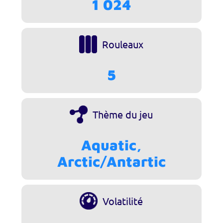
1 024
Rouleaux
5
Thème du jeu
Aquatic,
Arctic/Antartic
Volatilité