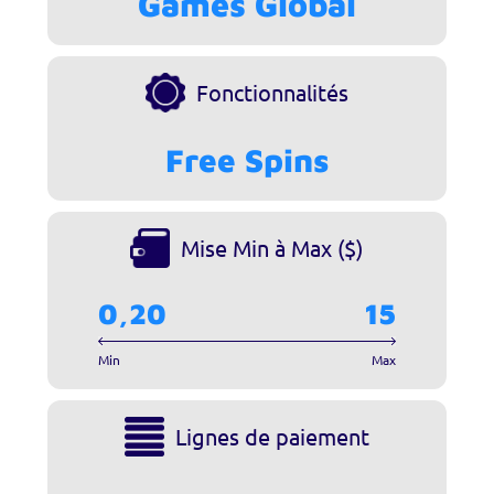
Games Global
Fonctionnalités
Free Spins
Mise Min à Max ($)
0,20
15
Min
Max
Lignes de paiement