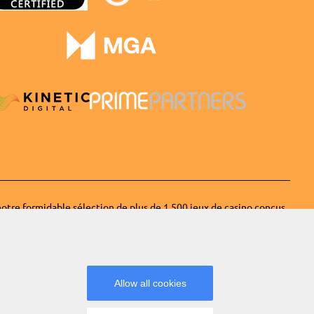
 notre formidable sélection de plus de 1 500 jeux de casino conçus
k
,
la roulette
et le baccara. Nos promotions quotidiennes
 plus encore. Inscrivez-vous chez nous dès aujourd'hui et