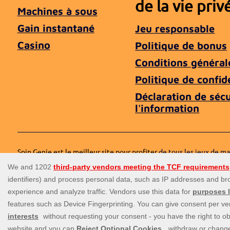
de la vie priv
Machines à sous
Gain instantané
Jeu responsable
Casino
Politique de bonus
Conditions général
Politique de confid
Déclaration de sécu
l'information
Spin Genie est le meilleur site pour profiter
de tous les jeux de ma
par les meilleurs développeurs de logiciels de machines à sous, e
apportent une touche supplémentaire, avec des offres exclusives te
commencez à jouer !