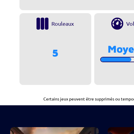
Rouleaux
Vol
Moye
5
Certains jeux peuvent être supprimés ou tempora