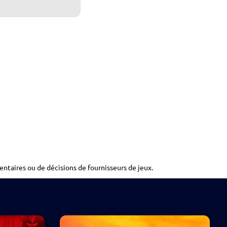
ntaires ou de décisions de fournisseurs de jeux.