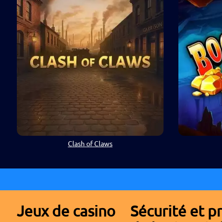
Clash of Claws
Jeux de casino
Sécurité et p