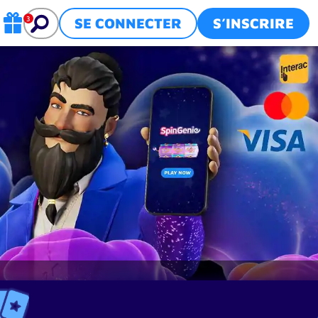
SE CONNECTER
S’INSCRIRE