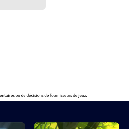
ntaires ou de décisions de fournisseurs de jeux.