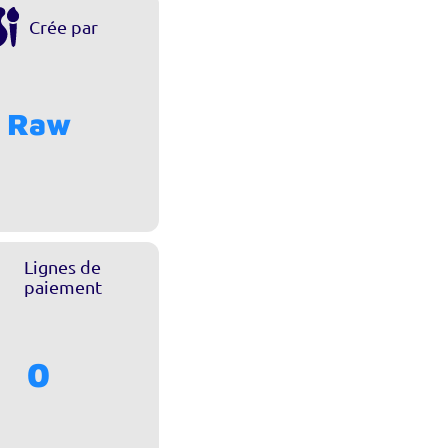
Crée par
Raw
Lignes de
paiement
0