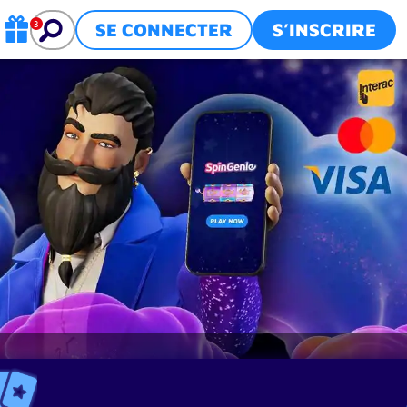
SE CONNECTER
S’INSCRIRE