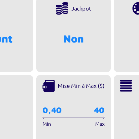
Jackpot
unt
Non
Mise Min à Max ($)
0,40
40
Min
Max