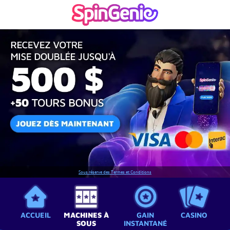
Sous réserve des Termes et Conditions
ACCUEIL
MACHINES À
GAIN
CASINO
SOUS
INSTANTANÉ