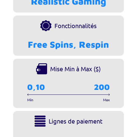
Realistic Gaming
Fonctionnalités
Free Spins, Respin
Mise Min à Max ($)
0,10
200
Min
Max
Lignes de paiement