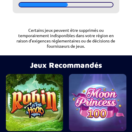
Certains jeux peuvent être supprimés ou
temporairement indisponibles dans votre région en
raison d'exigences réglementaires ou de décisions de
fournisseurs de jeux.
Jeux Recommandés