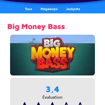
Tous
Megaways
Jackpots
Big Money Bass
3,4
Évaluation