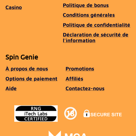
Politique de bonus
Casino
Conditions générales
Politique de confidentialité
Déclaration de sécurité de
l'information
Spin Genie
À propos de nous
Promotions
Options de paiement
Affiliés
Aide
Contactez-nous