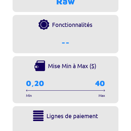
Raw
Fonctionnalités
--
Mise Min à Max ($)
0,20
40
Min
Max
Lignes de paiement