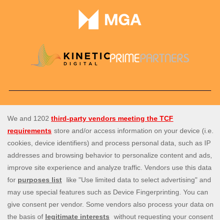
Spin Genie est le meilleur site pour profiter
de tous les jeux
de machines à sous
, de casino ainsi que ceux à gains
instantanés. Profitez de notre formidable sélection de plus
de 1 500 jeux de casino conçus par les meilleurs
développeurs de logiciels de machines à sous, et d'une
parfaite expérience
de live casino sur des jeux
comme
le
blackjack
,
la roulette
et le baccara. Nos promotions
quotidiennes apportent une touche supplémentaire, avec
des offres exclusives telles que des free spins sur dépôt, des
bonus de tours de casino et bien plus encore. Inscrivez-vous
chez nous dès aujourd'hui et commencez à jouer !