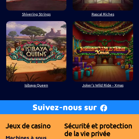
Shivering Strings
Rascal Riches
Isibaya Queen
Joker's Wild Ride - Xmas
Suivez-nous sur
Jeux de casino
Sécurité et protection
de la vie privée
Machines à sous