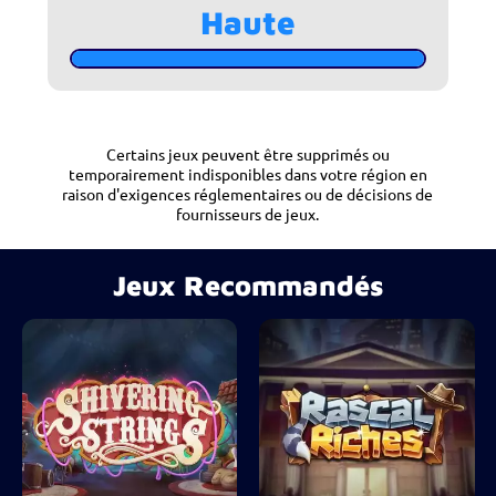
Haute
Certains jeux peuvent être supprimés ou
temporairement indisponibles dans votre région en
raison d'exigences réglementaires ou de décisions de
fournisseurs de jeux.
Jeux Recommandés