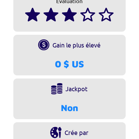
Évaluation
Gain le plus élevé
0 $ US
Jackpot
Non
Crée par