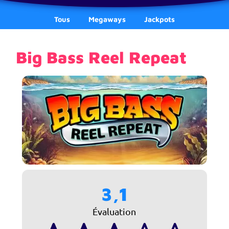
Tous
Megaways
Jackpots
Big Bass Reel Repeat
3,1
Évaluation