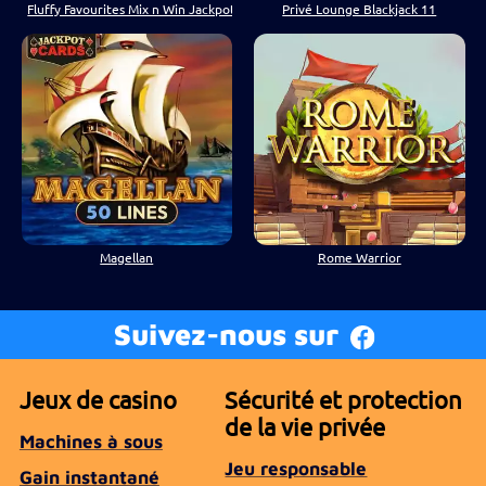
Fluffy Favourites Mix n Win Jackpot
Privé Lounge Blackjack 11
Magellan
Rome Warrior
Suivez-nous sur
Jeux de casino
Sécurité et protection
de la vie privée
Machines à sous
Jeu responsable
Gain instantané