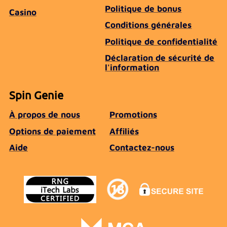
Politique de bonus
Casino
Conditions générales
Politique de confidentialité
Déclaration de sécurité de
l'information
Spin Genie
À propos de nous
Promotions
Options de paiement
Affiliés
Aide
Contactez-nous