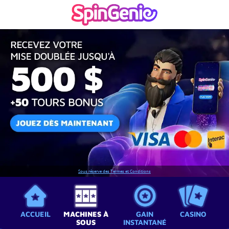
Sous réserve des Termes et Conditions
ACCUEIL
MACHINES À
GAIN
CASINO
SOUS
INSTANTANÉ