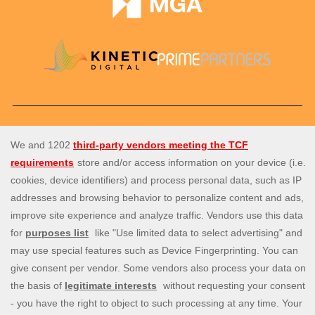
Spin Genie est le meilleur site pour profiter
de tous les jeux
de machines à sous
, de casino ainsi que ceux à gains
instantanés. Profitez de notre formidable sélection de plus
de 1 500 jeux de casino conçus par les meilleurs
développeurs de logiciels de machines à sous, et d'une
parfaite expérience
de live casino sur des jeux
comme
le
blackjack
,
la roulette
et le baccara. Nos promotions
quotidiennes apportent une touche supplémentaire, avec
des offres exclusives telles que des free spins sur dépôt, des
bonus de tours de casino et bien plus encore. Inscrivez-vous
chez nous dès aujourd'hui et commencez à jouer !