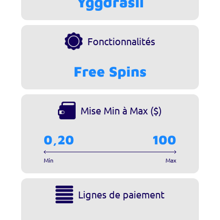
Yggdrasil
Fonctionnalités
Free Spins
Mise Min à Max ($)
0,20
100
Min
Max
Lignes de paiement