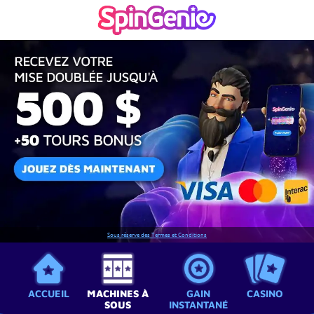
Sous réserve des Termes et Conditions
ACCUEIL
MACHINES À
GAIN
CASINO
SOUS
INSTANTANÉ