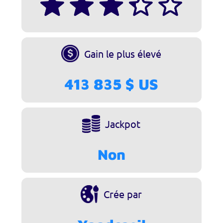
Gain le plus élevé
413 835 $ US
Jackpot
Non
Crée par