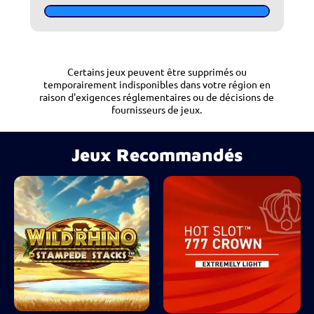
Certains jeux peuvent être supprimés ou
temporairement indisponibles dans votre région en
raison d'exigences réglementaires ou de décisions de
fournisseurs de jeux.
Jeux Recommandés