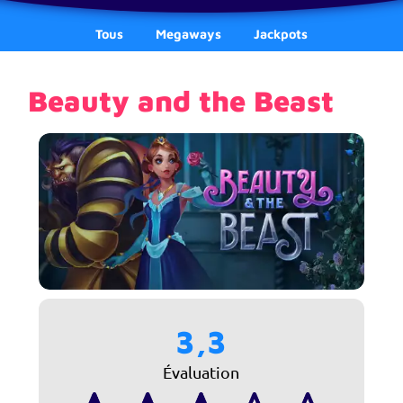
Tous
Megaways
Jackpots
Beauty and the Beast
3,3
Évaluation