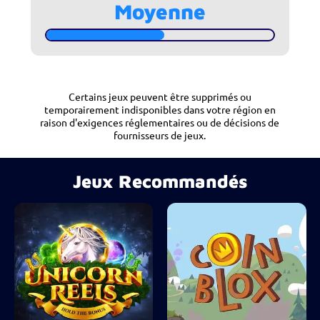
Moyenne
Certains jeux peuvent être supprimés ou
temporairement indisponibles dans votre région en
raison d'exigences réglementaires ou de décisions de
fournisseurs de jeux.
Jeux Recommandés