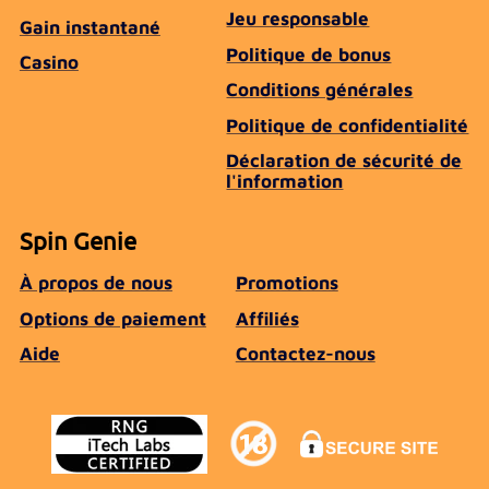
Jeu responsable
Gain instantané
Politique de bonus
Casino
Conditions générales
Politique de confidentialité
Déclaration de sécurité de
l'information
Spin Genie
À propos de nous
Promotions
Options de paiement
Affiliés
Aide
Contactez-nous