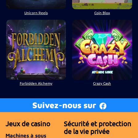
Unicorn Reels
Coin Blox
Forbidden Alchemy
Crazy Cash
Suivez-nous sur
Jeux de casino
Sécurité et protection
de la vie privée
Machines à sous