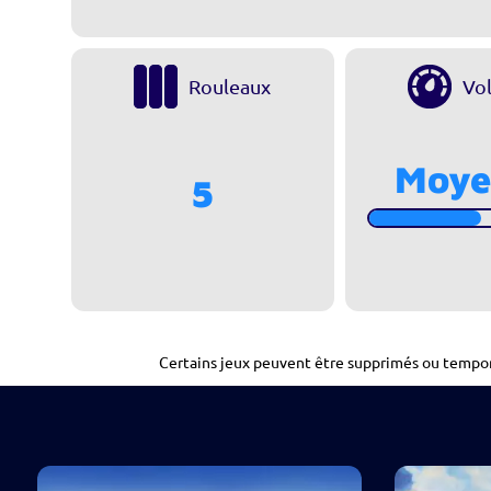
Rouleaux
Vol
Moye
5
Certains jeux peuvent être supprimés ou tempora