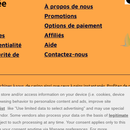
ée
À propos de nous
Promotions
Options de paiement
Affiliés
es
Aide
entialité
Contactez-nous
rité de
chines à sous
, de casino ainsi que ceux à gains instantanés. Profitez de
t d'une parfaite expérience
de live casino sur des jeux
comme
le blackjac
lles que des free spins sur dépôt, des bonus de tours de casino et bien