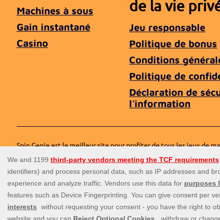
de la vie priv
Machines à sous
Gain instantané
Jeu responsable
Casino
Politique de bonus
Conditions général
Politique de confid
Déclaration de sécu
l'information
Spin Genie est le meilleur site pour profiter
de tous les jeux de ma
par les meilleurs développeurs de logiciels de machines à sous, e
apportent une touche supplémentaire, avec des offres exclusives te
commencez à jouer !