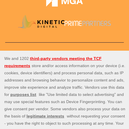
Spin Genie est le meilleur site pour profiter
de tous les jeux
de machines à sous
, de casino ainsi que ceux à gains
instantanés. Profitez de notre formidable sélection de plus
de 1 500 jeux de casino conçus par les meilleurs
développeurs de logiciels de machines à sous, et d'une
parfaite expérience
de live casino sur des jeux
comme
le
blackjack
,
la roulette
et le baccara. Nos promotions
quotidiennes apportent une touche supplémentaire, avec
des offres exclusives telles que des free spins sur dépôt, des
bonus de tours de casino et bien plus encore. Inscrivez-vous
chez nous dès aujourd'hui et commencez à jouer !