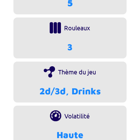
5
Rouleaux
3
Thème du jeu
2d/3d, Drinks
Volatilité
Haute