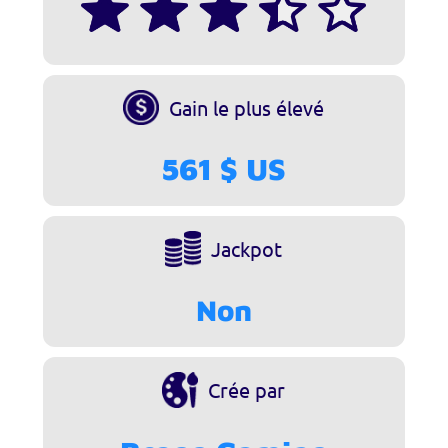
Gain le plus élevé
561 $ US
Jackpot
Non
Crée par