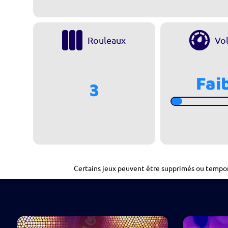
Rouleaux
Vol
Fai
3
Certains jeux peuvent être supprimés ou tempora