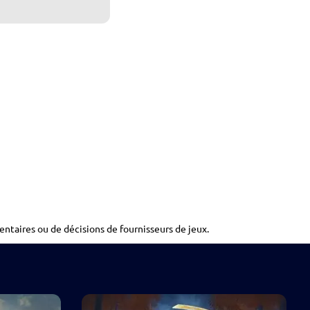
ntaires ou de décisions de fournisseurs de jeux.