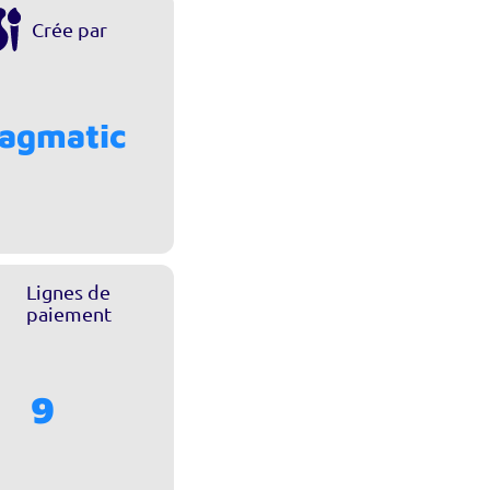
Crée par
agmatic
Lignes de
paiement
9