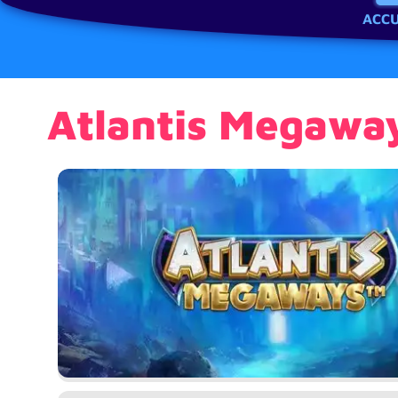
ACCU
Atlantis Megawa