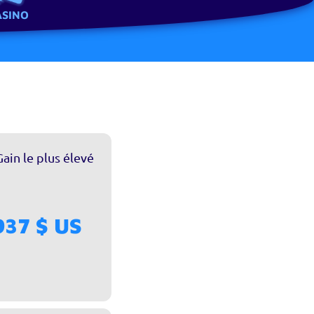
ASINO
Gain le plus élevé
937 $ US