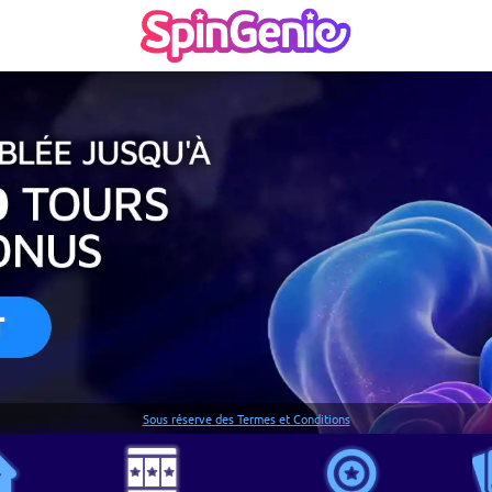
Sous réserve des Termes et Conditions