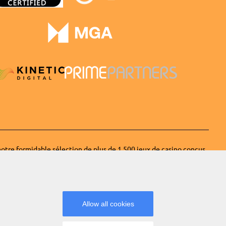
 notre formidable sélection de plus de 1 500 jeux de casino conçus
k
,
la roulette
et le baccara. Nos promotions quotidiennes
 plus encore. Inscrivez-vous chez nous dès aujourd'hui et