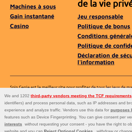
de la vie priv
Machines à sous
Gain instantané
Jeu responsable
Casino
Politique de bonus
Conditions général
Politique de confid
Déclaration de sécu
l'information
Spin Genie est le meilleur site pour profiter
de tous les jeux de ma
par les meilleurs développeurs de logiciels de machines à sous, e
apportent une touche supplémentaire, avec des offres exclusives te
commencez à jouer !