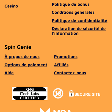
Politique de bonus
Casino
Conditions générales
Politique de confidentialité
Déclaration de sécurité de
l'information
Spin Genie
À propos de nous
Promotions
Options de paiement
Affiliés
Aide
Contactez-nous