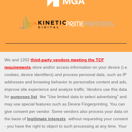
Spin Genie est le meilleur site pour profiter
de tous les jeux
de machines à sous
, de casino ainsi que ceux à gains
instantanés. Profitez de notre formidable sélection de plus
de 1 500 jeux de casino conçus par les meilleurs
développeurs de logiciels de machines à sous, et d'une
parfaite expérience
de live casino sur des jeux
comme
le
blackjack
,
la roulette
et le baccara. Nos promotions
quotidiennes apportent une touche supplémentaire, avec
des offres exclusives telles que des free spins sur dépôt, des
bonus de tours de casino et bien plus encore. Inscrivez-vous
chez nous dès aujourd'hui et commencez à jouer !