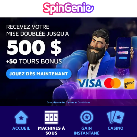
Sous réserve des Termes et Conditions
ACCUEIL
MACHINES À
GAIN
CASINO
SOUS
INSTANTANÉ