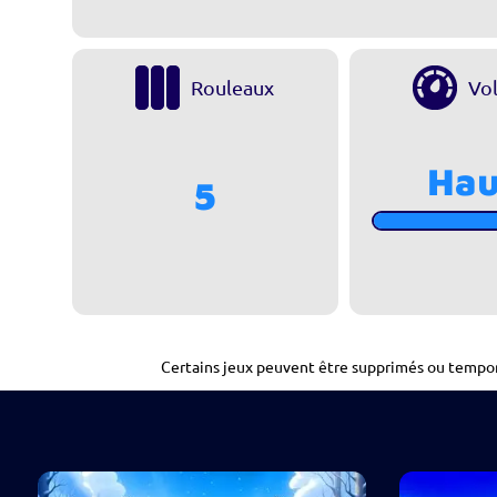
Rouleaux
Vol
Hau
5
Certains jeux peuvent être supprimés ou tempora