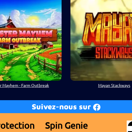
r Mayhem - Farm Outbreak
Mayan Stackways
Suivez-nous sur
rotection
Spin Genie