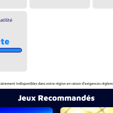
atilité
te
irement indisponibles dans votre région en raison d'exigences régleme
Jeux Recommandés