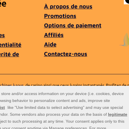
ée
À propos de nous
Promotions
Options de paiement
Affiliés
es
Aide
entialité
Contactez-nous
rité de
chines à sous
, de casino ainsi que ceux à gains instantanés. Profitez de
t d'une parfaite expérience
de live casino sur des jeux
comme
le blackjac
lles que des free spins sur dépôt, des bonus de tours de casino et bien