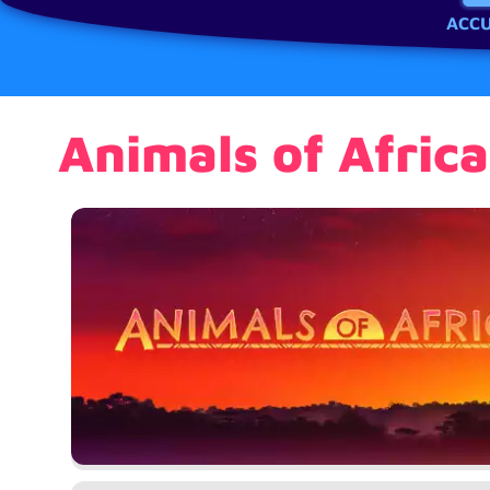
ACCU
Animals of Africa