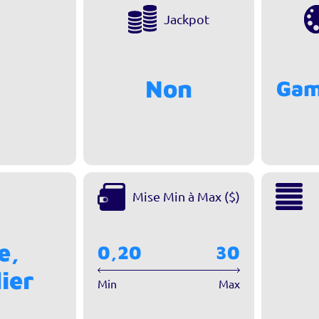
Jackpot
Non
Gam
Mise Min à Max ($)
e,
0,20
30
ier
Min
Max