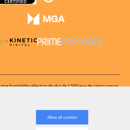
 notre formidable sélection de plus de 1 500 jeux de casino conçus
k
,
la roulette
et le baccara. Nos promotions quotidiennes
 plus encore. Inscrivez-vous chez nous dès aujourd'hui et