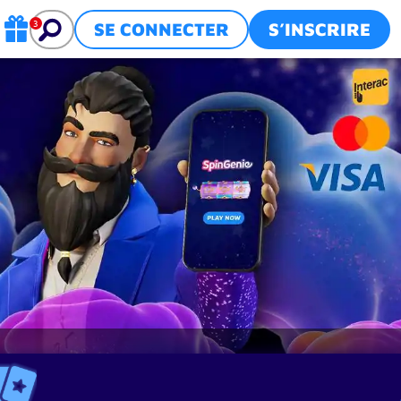
SE CONNECTER
S’INSCRIRE