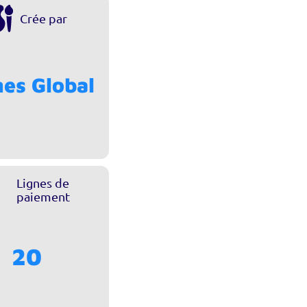
Crée par
es Global
Lignes de
paiement
20