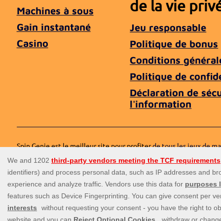
de la vie priv
Machines à sous
Gain instantané
Jeu responsable
Casino
Politique de bonus
Conditions général
Politique de confid
Déclaration de sécu
l'information
Spin Genie est le meilleur site pour profiter
de tous les jeux de ma
par les meilleurs développeurs de logiciels de machines à sous, e
apportent une touche supplémentaire, avec des offres exclusives te
commencez à jouer !