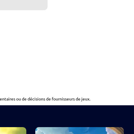
ntaires ou de décisions de fournisseurs de jeux.