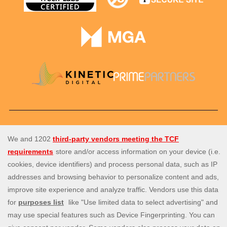
Spin Genie est le meilleur site pour profiter
de tous les jeux
de machines à sous
, de casino ainsi que ceux à gains
instantanés. Profitez de notre formidable sélection de plus
de 1 500 jeux de casino conçus par les meilleurs
développeurs de logiciels de machines à sous, et d'une
parfaite expérience
de live casino sur des jeux
comme
le
blackjack
,
la roulette
et le baccara. Nos promotions
quotidiennes apportent une touche supplémentaire, avec
des offres exclusives telles que des free spins sur dépôt, des
bonus de tours de casino et bien plus encore. Inscrivez-vous
chez nous dès aujourd'hui et commencez à jouer !