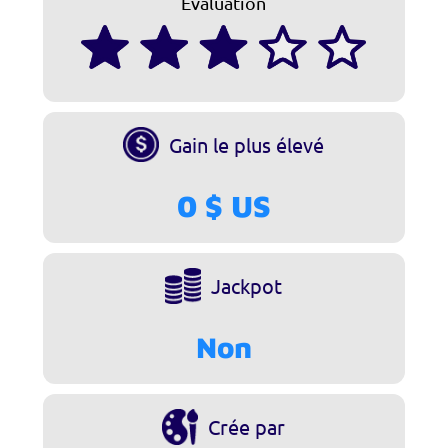
Évaluation
Gain le plus élevé
0 $ US
Jackpot
Non
Crée par