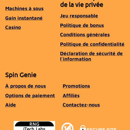
de la vie privée
Machines à sous
Jeu responsable
Gain instantané
Politique de bonus
Casino
Conditions générales
Politique de confidentialité
Déclaration de sécurité de
l'information
Spin Genie
À propos de nous
Promotions
Options de paiement
Affiliés
Aide
Contactez-nous