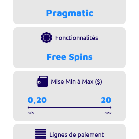
Pragmatic
Fonctionnalités
Free Spins
Mise Min à Max ($)
0,20
20
Min
Max
Lignes de paiement