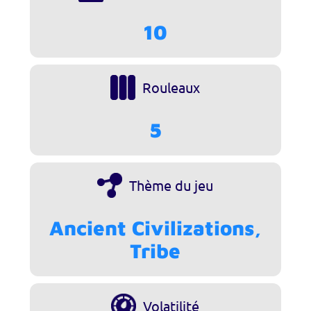
10
Rouleaux
5
Thème du jeu
Ancient Civilizations,
Tribe
Volatilité