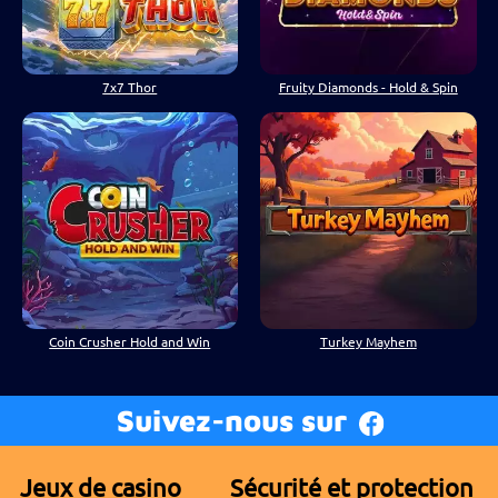
7x7 Thor
Fruity Diamonds - Hold & Spin
Coin Crusher Hold and Win
Turkey Mayhem
Suivez-nous sur
Jeux de casino
Sécurité et protection