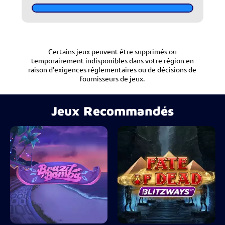
Certains jeux peuvent être supprimés ou
temporairement indisponibles dans votre région en
raison d'exigences réglementaires ou de décisions de
fournisseurs de jeux.
Jeux Recommandés