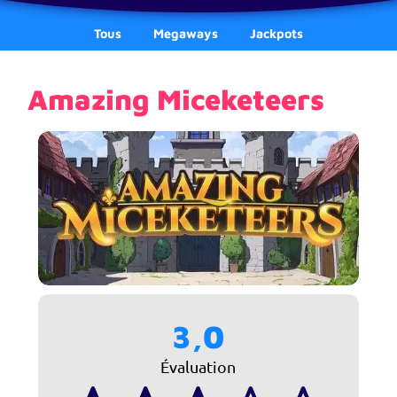
Tous
Megaways
Jackpots
Amazing Miceketeers
3,0
Évaluation