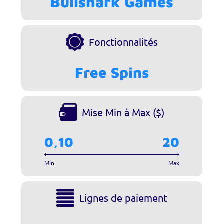
Bullshark Games
Fonctionnalités
Free Spins
Mise Min à Max ($)
0,10
20
Min
Max
Lignes de paiement