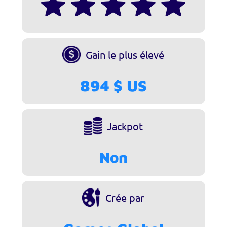
Gain le plus élevé
894 $ US
Jackpot
Non
Crée par