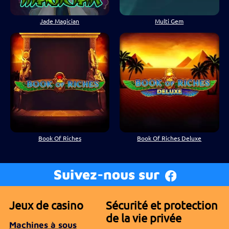
Jade Magician
Multi Gem
Book Of Riches
Book Of Riches Deluxe
Suivez-nous sur
Jeux de casino
Sécurité et protection
de la vie privée
Machines à sous