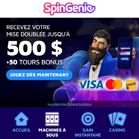
Sous réserve des Termes et Conditions
ACCUEIL
MACHINES À
GAIN
CASINO
SOUS
INSTANTANÉ