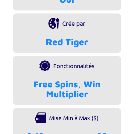
Crée par
Red Tiger
Fonctionnalités
Free Spins, Win
Multiplier
Mise Min à Max ($)