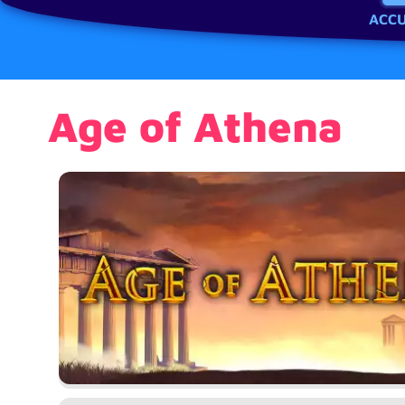
ACCU
Age of Athena