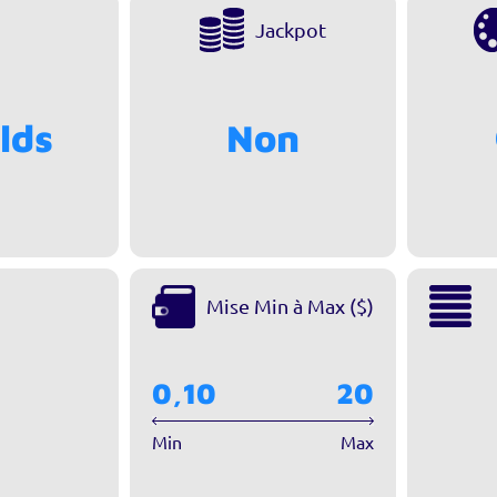
Jackpot
lds
Non
Mise Min à Max ($)
0,10
20
Min
Max