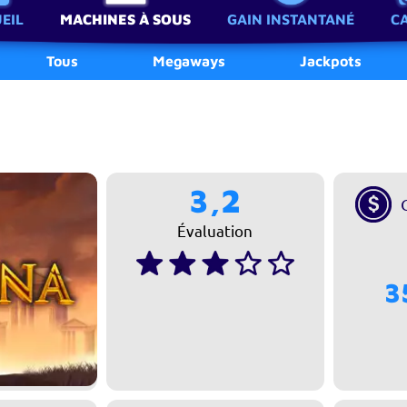
EIL
MACHINES À SOUS
GAIN INSTANTANÉ
C
Tous
Megaways
Jackpots
3,2
Évaluation
3