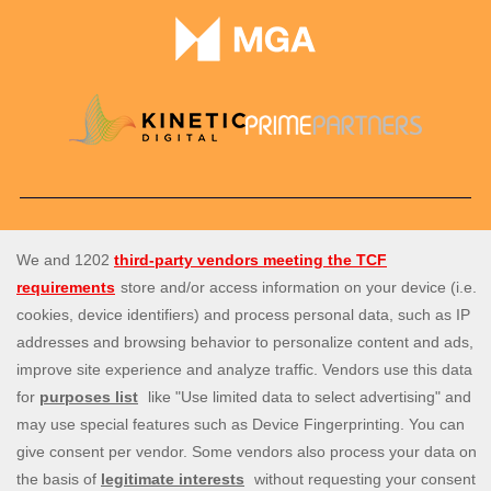
Spin Genie est le meilleur site pour profiter
de tous les jeux
de machines à sous
, de casino ainsi que ceux à gains
instantanés. Profitez de notre formidable sélection de plus
de 1 500 jeux de casino conçus par les meilleurs
développeurs de logiciels de machines à sous, et d'une
parfaite expérience
de live casino sur des jeux
comme
le
blackjack
,
la roulette
et le baccara. Nos promotions
quotidiennes apportent une touche supplémentaire, avec
des offres exclusives telles que des free spins sur dépôt, des
bonus de tours de casino et bien plus encore. Inscrivez-vous
chez nous dès aujourd'hui et commencez à jouer !