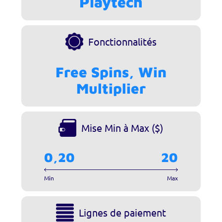
Playtech
Fonctionnalités
Free Spins, Win
Multiplier
Mise Min à Max ($)
0,20
20
Min
Max
Lignes de paiement