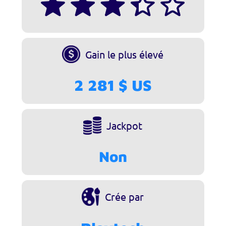
Gain le plus élevé
2 281 $ US
Jackpot
Non
Crée par