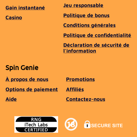
Jeu responsable
Gain instantané
Politique de bonus
Casino
Conditions générales
Politique de confidentialité
Déclaration de sécurité de
l'information
Spin Genie
À propos de nous
Promotions
Options de paiement
Affiliés
Aide
Contactez-nous