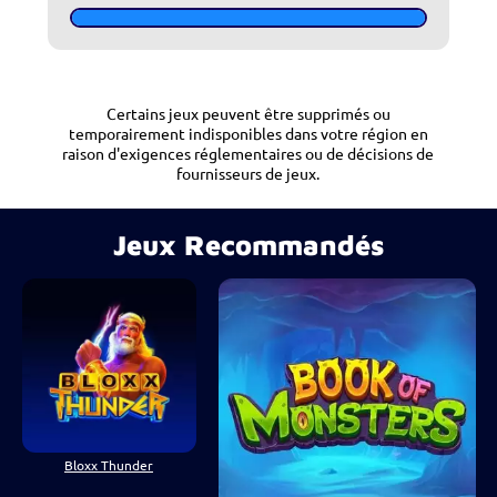
Certains jeux peuvent être supprimés ou
temporairement indisponibles dans votre région en
raison d'exigences réglementaires ou de décisions de
fournisseurs de jeux.
Jeux Recommandés
Bloxx Thunder