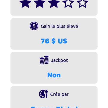
Gain le plus élevé
76 $ US
Jackpot
Non
Crée par