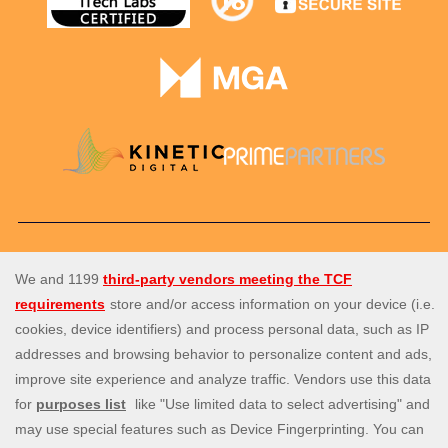
Spin Genie est le meilleur site pour profiter
de tous les jeux
de machines à sous
, de casino ainsi que ceux à gains
instantanés. Profitez de notre formidable sélection de plus
de 1 500 jeux de casino conçus par les meilleurs
développeurs de logiciels de machines à sous, et d'une
parfaite expérience
de live casino sur des jeux
comme
le
blackjack
,
la roulette
et le baccara. Nos promotions
quotidiennes apportent une touche supplémentaire, avec
des offres exclusives telles que des free spins sur dépôt, des
bonus de tours de casino et bien plus encore. Inscrivez-vous
chez nous dès aujourd'hui et commencez à jouer !