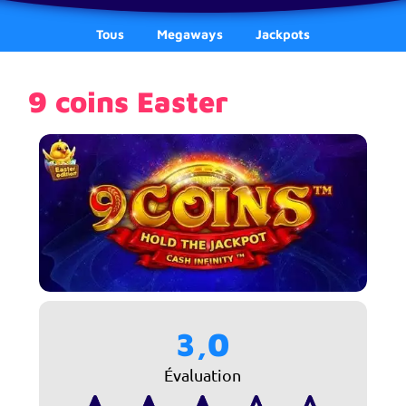
Tous
Megaways
Jackpots
9 coins Easter
3,0
Évaluation