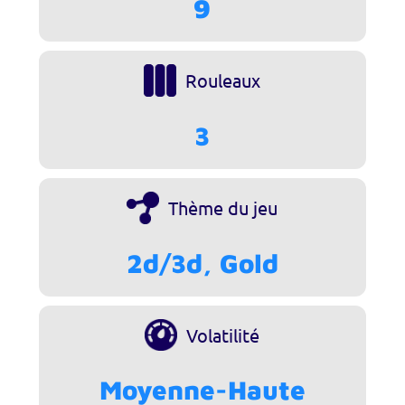
9
Rouleaux
3
Thème du jeu
2d/3d, Gold
Volatilité
Moyenne-Haute