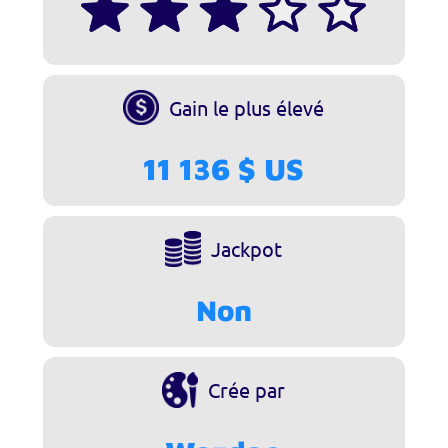
Gain le plus élevé
11 136 $ US
Jackpot
Non
Crée par