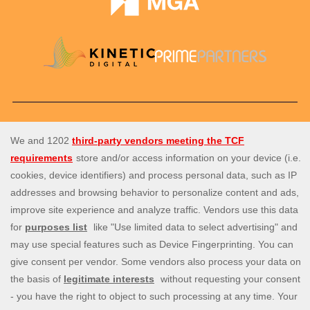
Spin Genie est le meilleur site pour profiter
de tous les jeux
de machines à sous
, de casino ainsi que ceux à gains
instantanés. Profitez de notre formidable sélection de plus
de 1 500 jeux de casino conçus par les meilleurs
développeurs de logiciels de machines à sous, et d'une
parfaite expérience
de live casino sur des jeux
comme
le
blackjack
,
la roulette
et le baccara. Nos promotions
quotidiennes apportent une touche supplémentaire, avec
des offres exclusives telles que des free spins sur dépôt, des
bonus de tours de casino et bien plus encore. Inscrivez-vous
chez nous dès aujourd'hui et commencez à jouer !