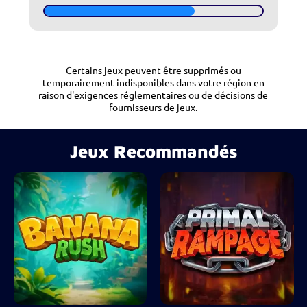
Certains jeux peuvent être supprimés ou
temporairement indisponibles dans votre région en
raison d'exigences réglementaires ou de décisions de
fournisseurs de jeux.
Jeux Recommandés