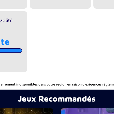
atilité
te
irement indisponibles dans votre région en raison d'exigences régleme
Jeux Recommandés