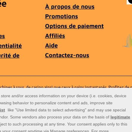
ée
À propos de nous
Promotions
Options de paiement
Affiliés
es
Aide
entialité
Contactez-nous
rité de
chines à sous
, de casino ainsi que ceux à gains instantanés. Profitez de
t d'une parfaite expérience
de live casino sur des jeux
comme
le blackjac
lles que des free spins sur dépôt, des bonus de tours de casino et bien