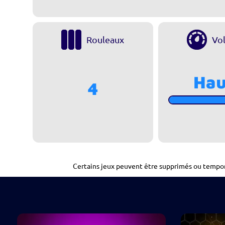
Rouleaux
Vol
Hau
4
Certains jeux peuvent être supprimés ou tempora