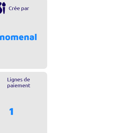
Crée par
inomenal
Lignes de
paiement
1