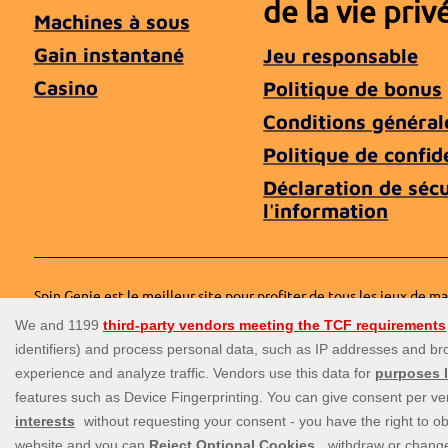
de la vie priv
Machines à sous
Gain instantané
Jeu responsable
Casino
Politique de bonus
Conditions général
Politique de confid
Déclaration de sécu
l'information
Spin Genie est le meilleur site pour profiter
de tous les jeux de ma
par les meilleurs développeurs de logiciels de machines à sous, e
apportent une touche supplémentaire, avec des offres exclusives te
commencez à jouer !