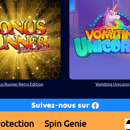
s Runner Retro Edition
Vomiting Unicorns
Suivez-nous sur
rotection
Spin Genie