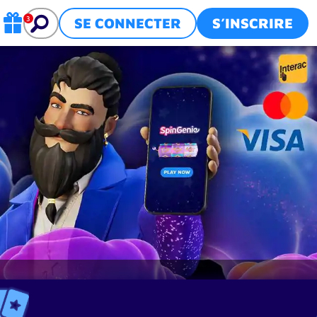
SE CONNECTER
S’INSCRIRE