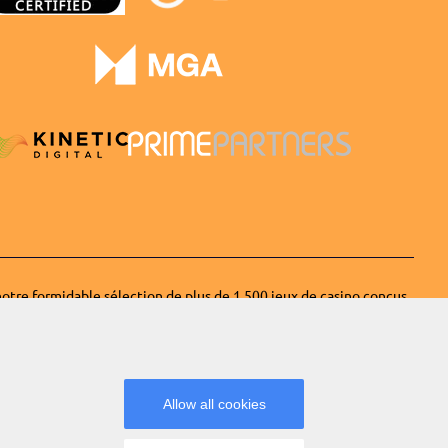
 notre formidable sélection de plus de 1 500 jeux de casino conçus
k
,
la roulette
et le baccara. Nos promotions quotidiennes
 plus encore. Inscrivez-vous chez nous dès aujourd'hui et