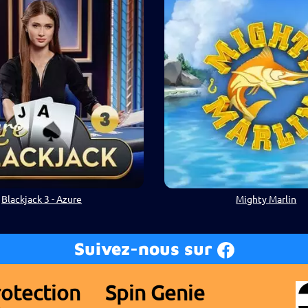
Blackjack 3 - Azure
Mighty Marlin
Suivez-nous sur
rotection
Spin Genie