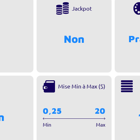
Jackpot
Non
Pr
Mise Min à Max ($)
0,25
20
n
Min
Max