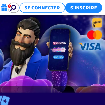
SE CONNECTER
S’INSCRIRE