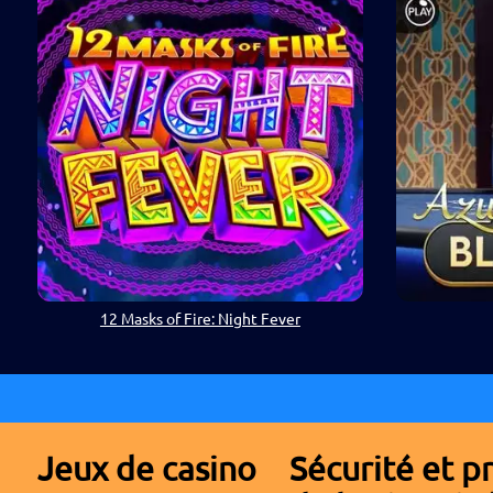
12 Masks of Fire: Night Fever
Jeux de casino
Sécurité et p