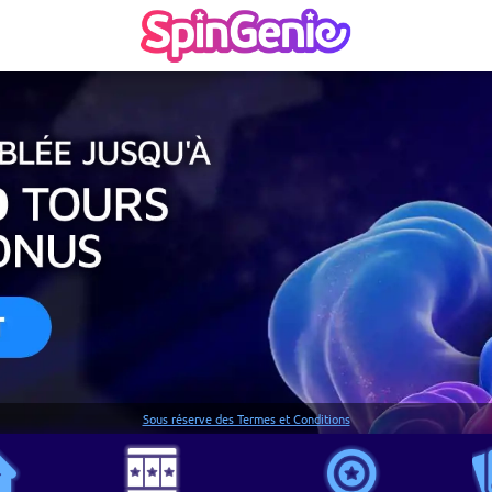
Sous réserve des Termes et Conditions