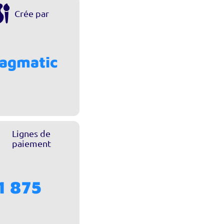
Crée par
agmatic
Lignes de
paiement
1 875