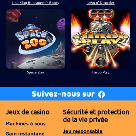
Link King Buccaneer's Booty
Lawn n' Disorder
Space Zoo
Turbo Play
Suivez-nous sur
Jeux de casino
Sécurité et protection
de la vie privée
Machines à sous
Jeu responsable
Gain instantané