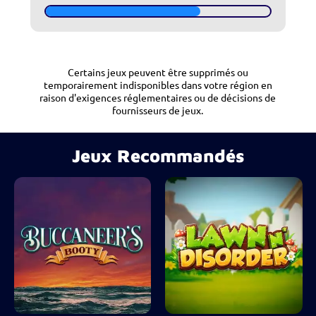
Certains jeux peuvent être supprimés ou
temporairement indisponibles dans votre région en
raison d'exigences réglementaires ou de décisions de
fournisseurs de jeux.
Jeux Recommandés