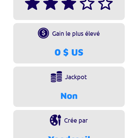
Gain le plus élevé
0 $ US
Jackpot
Non
Crée par