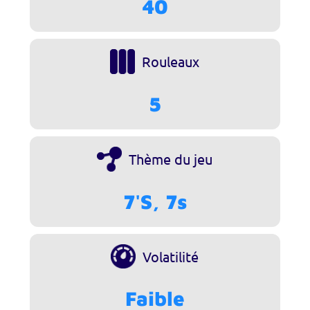
40
Rouleaux
5
Thème du jeu
7'S, 7s
Volatilité
Faible