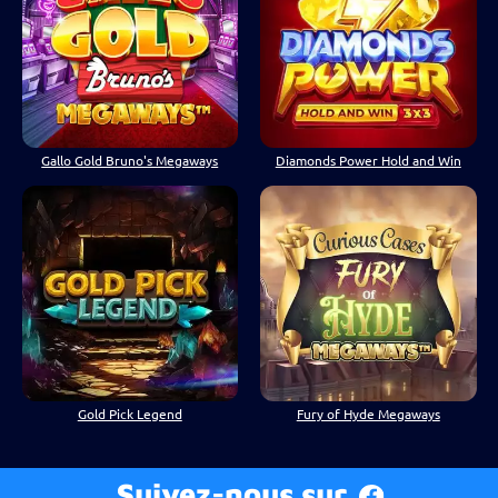
Gallo Gold Bruno's Megaways
Diamonds Power Hold and Win
Gold Pick Legend
Fury of Hyde Megaways
Suivez-nous sur