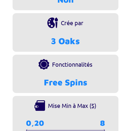
Crée par
3 Oaks
Fonctionnalités
Free Spins
Mise Min à Max ($)
0,20
8