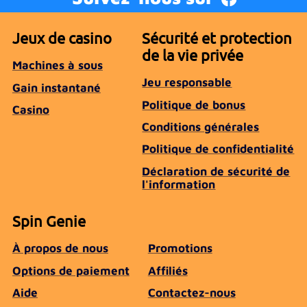
Jeux de casino
Sécurité et protection
de la vie privée
Machines à sous
Jeu responsable
Gain instantané
Politique de bonus
Casino
Conditions générales
Politique de confidentialité
Déclaration de sécurité de
l'information
Spin Genie
À propos de nous
Promotions
Options de paiement
Affiliés
Aide
Contactez-nous