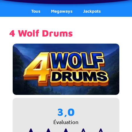
Tous
Megaways
Jackpots
4 Wolf Drums
3,0
Évaluation