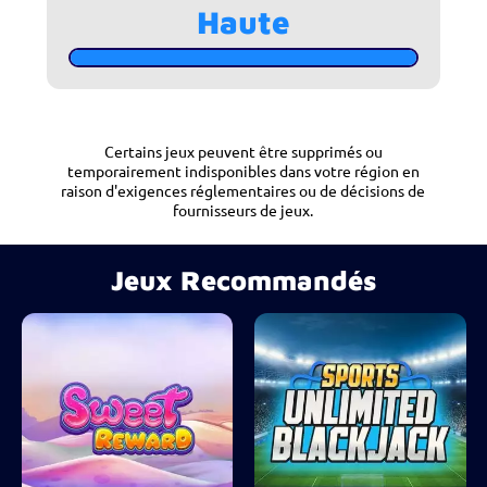
Haute
Certains jeux peuvent être supprimés ou
temporairement indisponibles dans votre région en
raison d'exigences réglementaires ou de décisions de
fournisseurs de jeux.
Jeux Recommandés