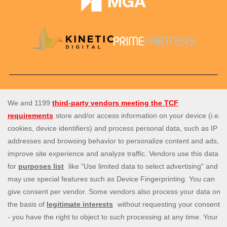
Spin Genie est le meilleur site pour profiter
de tous les jeux
de machines à sous
, de casino ainsi que ceux à gains
instantanés. Profitez de notre formidable sélection de plus
de 1 500 jeux de casino conçus par les meilleurs
développeurs de logiciels de machines à sous, et d'une
parfaite expérience
de live casino sur des jeux
comme
le
blackjack
,
la roulette
et le baccara. Nos promotions
quotidiennes apportent une touche supplémentaire, avec
des offres exclusives telles que des free spins sur dépôt, des
bonus de tours de casino et bien plus encore. Inscrivez-vous
chez nous dès aujourd'hui et commencez à jouer !