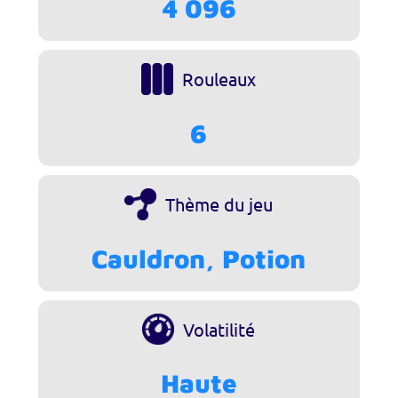
4 096
Rouleaux
6
Thème du jeu
Cauldron, Potion
Volatilité
Haute