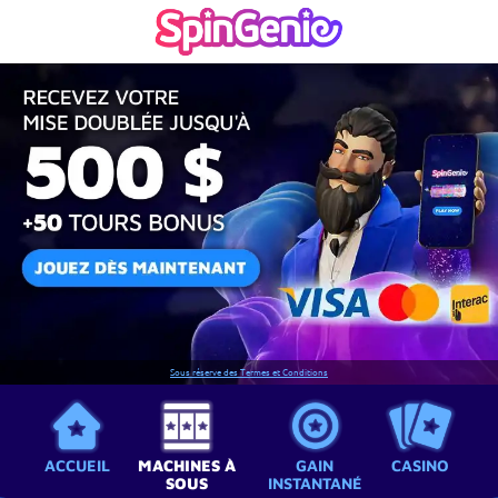
Sous réserve des Termes et Conditions
ACCUEIL
MACHINES À
GAIN
CASINO
SOUS
INSTANTANÉ