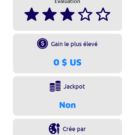
Évaluation
Gain le plus élevé
0 $ US
Jackpot
Non
Crée par