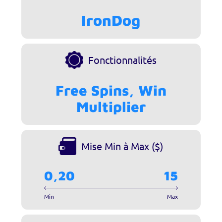
IronDog
Fonctionnalités
Free Spins, Win
Multiplier
Mise Min à Max ($)
0,20
15
Min
Max