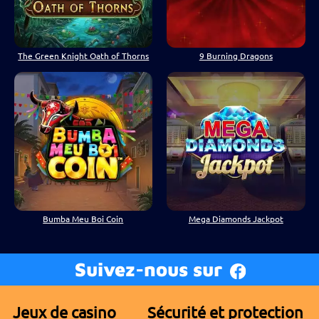
The Green Knight Oath of Thorns
9 Burning Dragons
Bumba Meu Boi Coin
Mega Diamonds Jackpot
Suivez-nous sur
Jeux de casino
Sécurité et protection